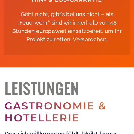
Geht nicht, gibt’s bei uns nicht – als
„Feuerwehr“ sind wir innerhalb von 48
Stunden europaweit einsatzbereit, um Ihr
Projekt zu retten. Versprochen.
LEISTUNGEN
GASTRONOMIE &
HOTELLERIE
Wer sich willkommen fühlt, bleibt länger,